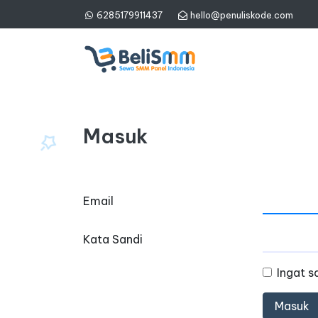
6285179911437
hello@penuliskode.com
Masuk
Email
Kata Sandi
Ingat s
Masuk