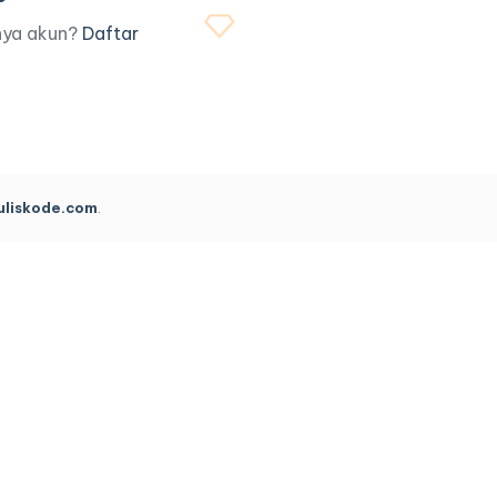
nya akun?
Daftar
uliskode.com
.